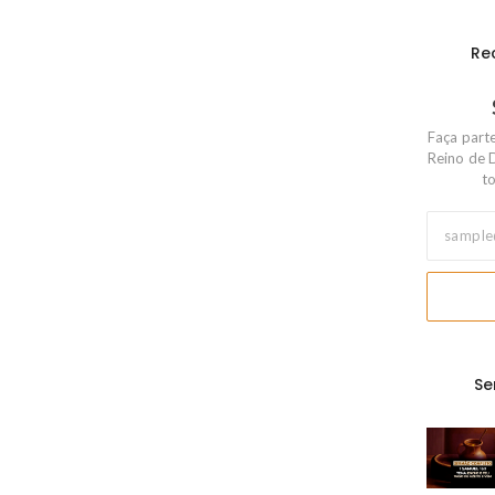
Re
Faça part
Reino de 
to
Se