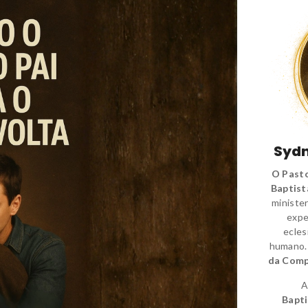
Sydn
O Pasto
Baptist
minister
expe
ecles
humano
da Comp
A
Bapti