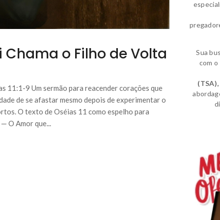
especia
pregador
 Chama o Filho de Volta
Sua bu
com o 
(TSA)
,
as 11:1-9 Um sermão para reacender corações que
abordag
e de se afastar mesmo depois de experimentar o
d
ortos. O texto de Oséias 11 como espelho para
 — O Amor que...