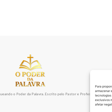
Para propor
armazenar e
queando o Poder da Palavra. Escrito pelo Pastor e Professor Sydnei E
tecnologias
exclusivos 
afetar nega