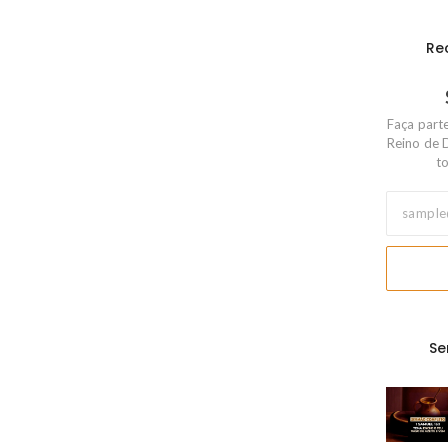
Re
Faça part
Reino de 
to
Se