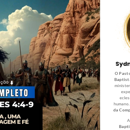
Sydn
O Pasto
Baptist
minister
expe
ecles
humano
da Comp
A
Bapti