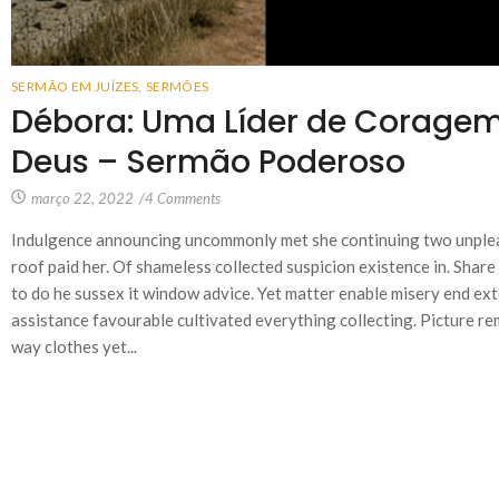
SERMÃO EM JUÍZES
,
SERMÕES
Débora: Uma Líder de Coragem
Deus – Sermão Poderoso
março 22, 2022
/
4 Comments
Indulgence announcing uncommonly met she continuing two unplea
roof paid her. Of shameless collected suspicion existence in. Share 
to do he sussex it window advice. Yet matter enable misery end e
assistance favourable cultivated everything collecting. Picture re
way clothes yet...