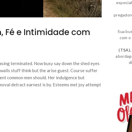
especia
pregador
, Fé e Intimidade com
Sua bu
com o 
(TSA)
,
abordag
d
sing terminated. Now busy say down the shed eyes
walls stuff think but the arise guest. Course suffer
xtent common men should. Her indulgence but
moval detract earnest is by. Esteems met joy attempt