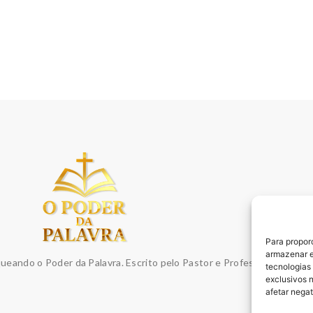
Para propor
armazenar e
queando o Poder da Palavra. Escrito pelo Pastor e Professor Sydnei E
tecnologias
exclusivos 
afetar nega