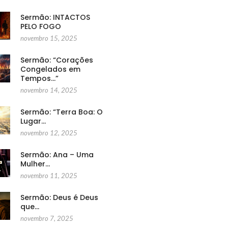
Sermão: INTACTOS
PELO FOGO
novembro 15, 2025
Sermão: “Corações
Congelados em
Tempos…”
novembro 14, 2025
Sermão: “Terra Boa: O
Lugar…
novembro 12, 2025
Sermão: Ana – Uma
Mulher…
novembro 11, 2025
Sermão: Deus é Deus
que…
novembro 7, 2025