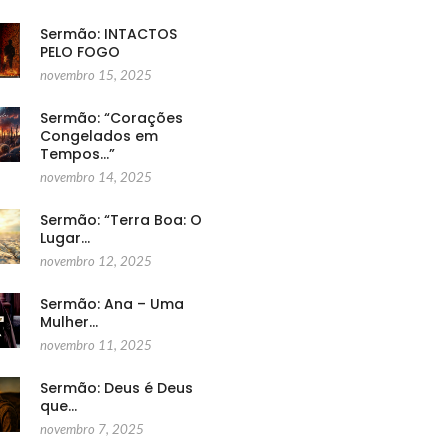
Sermão: INTACTOS
PELO FOGO
novembro 15, 2025
Sermão: “Corações
Congelados em
Tempos…”
novembro 14, 2025
Sermão: “Terra Boa: O
Lugar…
novembro 12, 2025
Sermão: Ana – Uma
Mulher…
novembro 11, 2025
Sermão: Deus é Deus
que…
novembro 7, 2025