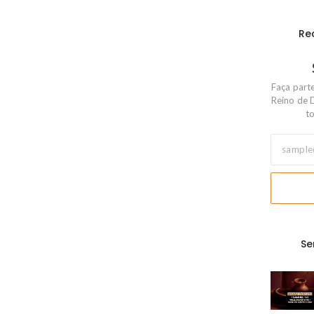
Re
Faça part
Reino de 
to
Se