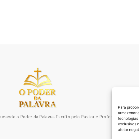
Para propor
armazenar e
queando o Poder da Palavra. Escrito pelo Pastor e Professor Sydnei E
tecnologias
exclusivos 
afetar nega