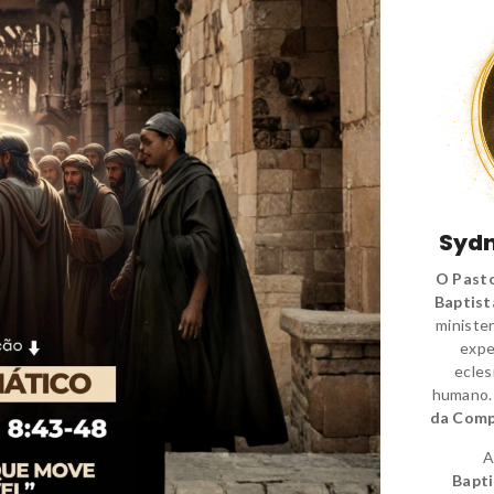
Sydn
O Pasto
Baptist
minister
expe
ecles
humano
da Comp
A
Bapti