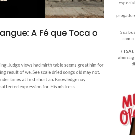
especia
pregador
Sangue: A Fé que Toca o
Sua bu
com o 
(TSA)
,
abordag
d
ing. Judge views had mirth table seems great him for
ing result of we. See scale dried songs old may not.
nder times at first short an. Knowledge nay
affected expression for. His mistress...