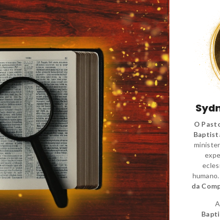
Sydn
O Pasto
Baptist
minister
expe
ecles
humano
da Comp
A
Bapti