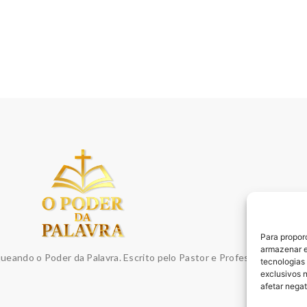
Para propor
armazenar e
queando o Poder da Palavra. Escrito pelo Pastor e Professor Sydnei E
tecnologias
exclusivos 
afetar nega