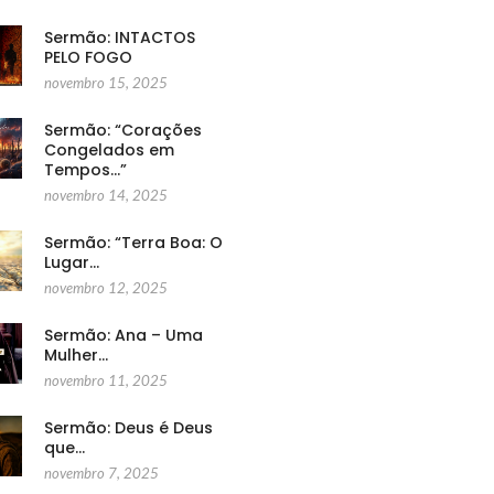
Sermão: INTACTOS
PELO FOGO
novembro 15, 2025
Sermão: “Corações
Congelados em
Tempos…”
novembro 14, 2025
Sermão: “Terra Boa: O
Lugar…
novembro 12, 2025
Sermão: Ana – Uma
Mulher…
novembro 11, 2025
Sermão: Deus é Deus
que…
novembro 7, 2025