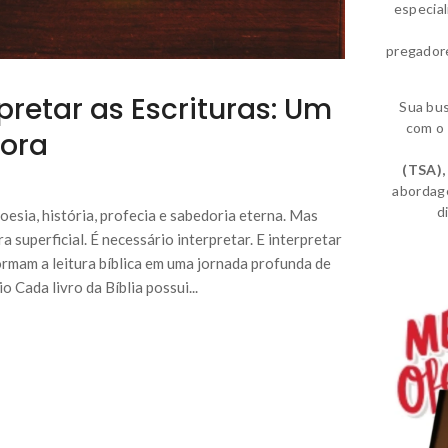
especia
pregador
pretar as Escrituras: Um
Sua bu
com o 
dora
(TSA)
,
abordag
d
poesia, história, profecia e sabedoria eterna. Mas
a superficial. É necessário interpretar. E interpretar
ormam a leitura bíblica em uma jornada profunda de
 Cada livro da Bíblia possui...