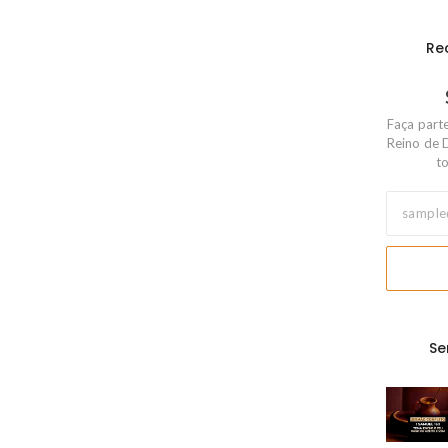
Re
Faça part
Reino de 
to
Se