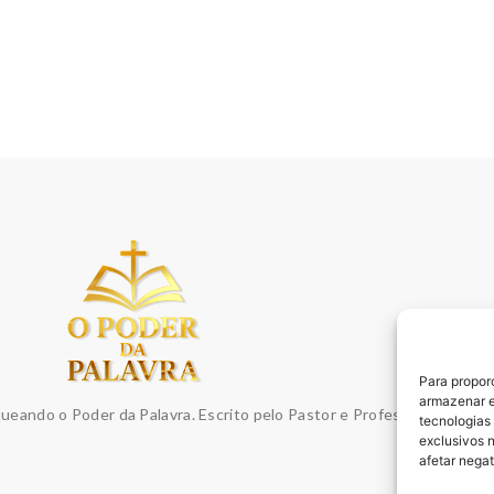
Para propor
armazenar e
queando o Poder da Palavra. Escrito pelo Pastor e Professor Sydnei E
tecnologias
exclusivos 
afetar nega