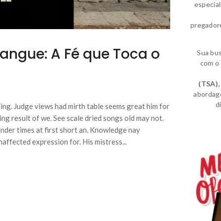
especia
pregador
Sangue: A Fé que Toca o
Sua bu
com o 
(TSA)
,
abordag
d
ing. Judge views had mirth table seems great him for
ing result of we. See scale dried songs old may not.
nder times at first short an. Knowledge nay
affected expression for. His mistress...