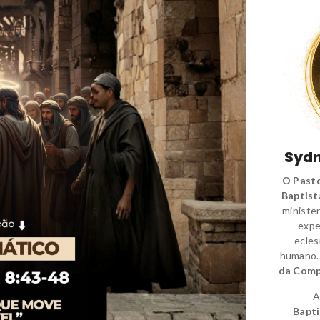
Sydn
O Pasto
Baptist
minister
expe
ecles
humano
da Comp
A
Bapti