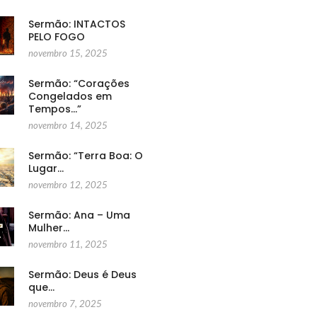
Sermão: INTACTOS
PELO FOGO
novembro 15, 2025
Sermão: “Corações
Congelados em
Tempos…”
novembro 14, 2025
Sermão: “Terra Boa: O
Lugar…
novembro 12, 2025
Sermão: Ana – Uma
Mulher…
novembro 11, 2025
Sermão: Deus é Deus
que…
novembro 7, 2025