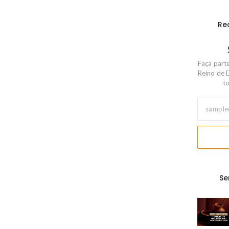
Re
Faça part
Reino de 
to
Se