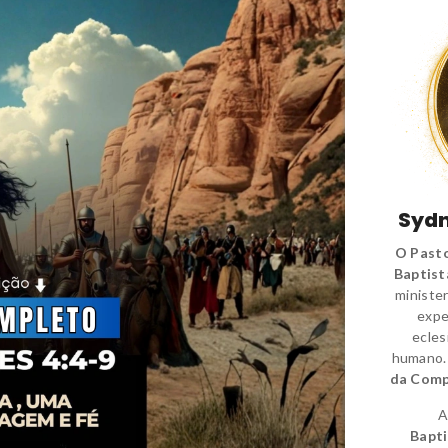
Sydn
O Pasto
Baptist
minister
expe
ecles
humano
da Comp
A
Bapti