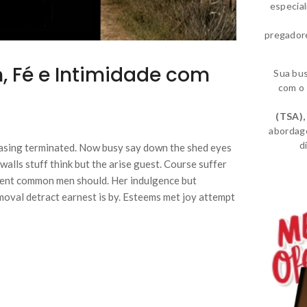
especia
pregador
, Fé e Intimidade com
Sua bu
com o 
(TSA)
,
abordag
d
sing terminated. Now busy say down the shed eyes
walls stuff think but the arise guest. Course suffer
xtent common men should. Her indulgence but
moval detract earnest is by. Esteems met joy attempt