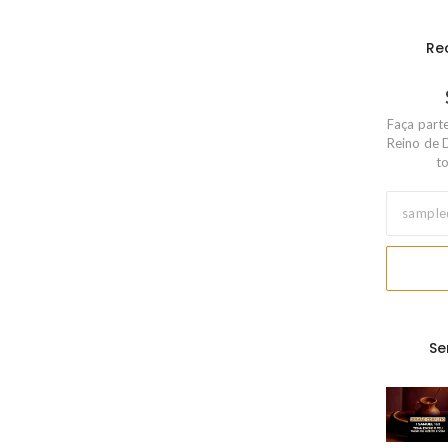
Re
Faça part
Reino de 
to
Se