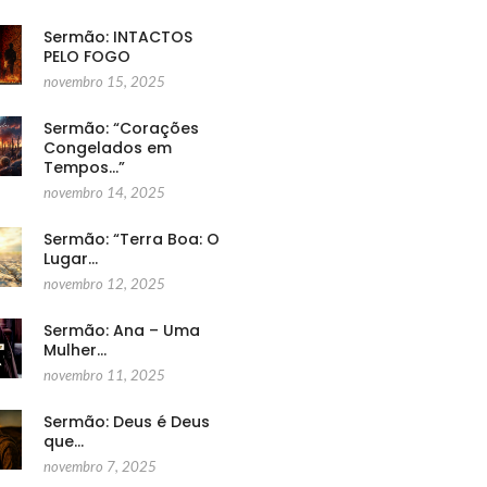
Sermão: INTACTOS
PELO FOGO
novembro 15, 2025
Sermão: “Corações
Congelados em
Tempos…”
novembro 14, 2025
Sermão: “Terra Boa: O
Lugar…
novembro 12, 2025
Sermão: Ana – Uma
Mulher…
novembro 11, 2025
Sermão: Deus é Deus
que…
novembro 7, 2025