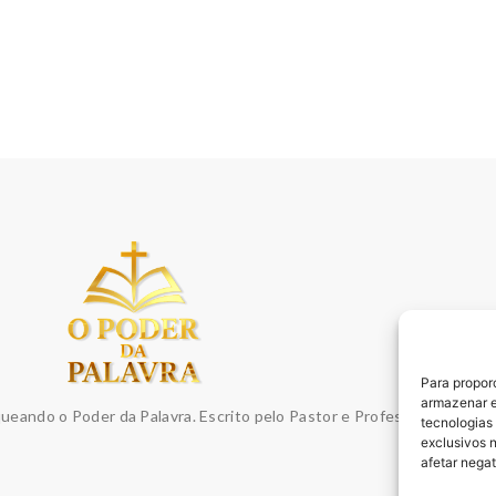
Para propor
armazenar e
queando o Poder da Palavra. Escrito pelo Pastor e Professor Sydnei E
tecnologias
exclusivos 
afetar nega