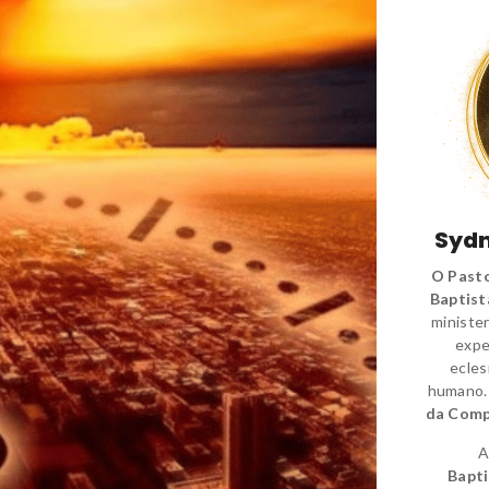
Sydn
O Pasto
Baptist
minister
expe
ecles
humano
da Comp
A
Bapti