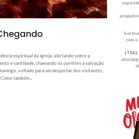
especia
pregador
 Chegando
Sua bu
com o 
(TSA)
,
ência espiritual da igreja, alertando sobre a
abordag
mento e santidade, chamando os ouvintes à salvação
d
omingo, voltado para um despertar dos visitantes,
. Como também...