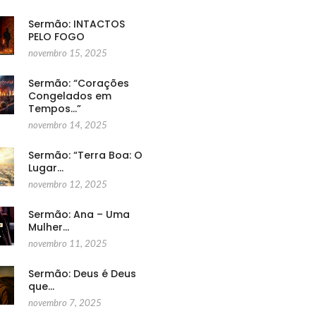
Sermão: INTACTOS
PELO FOGO
novembro 15, 2025
Sermão: “Corações
Congelados em
Tempos…”
novembro 14, 2025
Sermão: “Terra Boa: O
Lugar…
novembro 12, 2025
Sermão: Ana – Uma
Mulher…
novembro 11, 2025
Sermão: Deus é Deus
que…
novembro 7, 2025