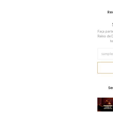
Re
Faça part
Reino de 
to
Se