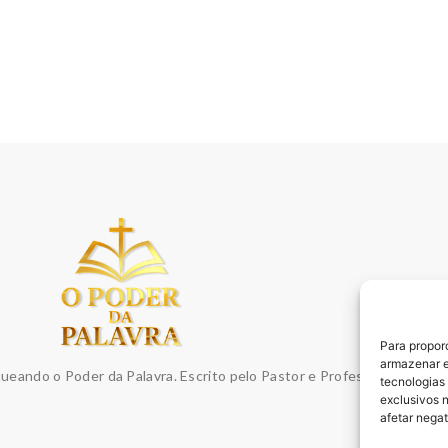
Para propor
armazenar e
queando o Poder da Palavra. Escrito pelo Pastor e Professor Sydnei E
tecnologias
exclusivos 
afetar nega