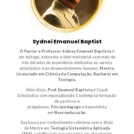
Sydnei Emanuel Baptist
O Pastor e Professor Sidney Emanoel Baptista
é
um
teólogo
,
educador e líder ministerial
com mais de
três décadas de experiência dedicadas ao serviço
eclesiástico e ao desenvolvimento humano.
Mestre
Licenciado em Ciência da Computação.
Bacharel em
Teologia.
Além disso,
Prof. Emanoel Baptista
é
Coach
Eclesiástico
com especialização Coaching na formação
de pastores e
pregadores.
Psicopedagogo
e
especialista
em
Neuroeducação.
Sua busca por conhecimento culminou com o título
de
Mestre em
Teologia Sistemática Aplicada
(TSA)
,
solidificando sua expertise em abordagens