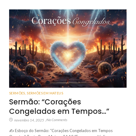
SERMÕES
,
SERMÕES EM MATEUS
Sermão: “Corações
Congelados em Tempos…”
No Comments
novembro 14, 2025
/
✍️ Esboço do Sermão: “Corações Congelados em Tempos