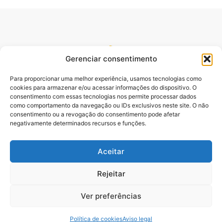
Gerenciar consentimento
Para proporcionar uma melhor experiência, usamos tecnologias como
cookies para armazenar e/ou acessar informações do dispositivo. O
consentimento com essas tecnologias nos permite processar dados
como comportamento da navegação ou IDs exclusivos neste site. O não
consentimento ou a revogação do consentimento pode afetar
Site oficial do pré lançamento do Livro Desbloqueando o
negativamente determinados recursos e funções.
Poder da Palavra. Escrito pelo Pastor e Professor Sydnei
Emanuel Batista,.
Aceitar
Rejeitar
Ver preferências
© O PODER DA PALAVRA 2025 – SITE OFICIAL
Política de cookies
Aviso legal