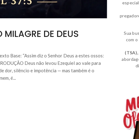
especia
pregador
O MILAGRE DE DEUS
Sua bu
com o 
(TSA)
,
ase: “Assim diz o Senhor Deus a estes ossos:
abordag
5 INTRODUÇÃO Deus não levou Ezequiel ao vale para
d
 de dor, silêncio e impotência — mas também é o
em, é...