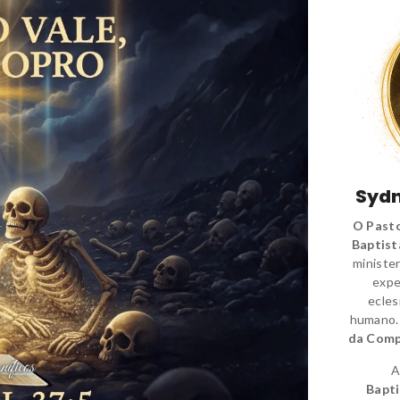
Sydn
O Pasto
Baptist
minister
expe
ecles
humano
da Comp
A
Bapti