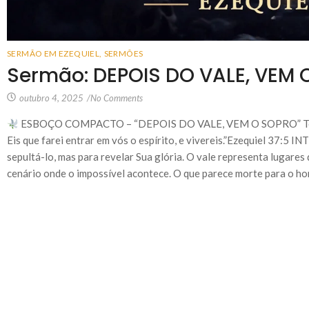
SERMÃO EM EZEQUIEL
,
SERMÕES
Sermão: DEPOIS DO VALE, VEM 
outubro 4, 2025
/
No Comments
ESBOÇO COMPACTO – “DEPOIS DO VALE, VEM O SOPRO” Texto B
Eis que farei entrar em vós o espírito, e vivereis.”Ezequiel 37:
sepultá-lo, mas para revelar Sua glória. O vale representa lugares
cenário onde o impossível acontece. O que parece morte para o hom