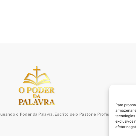
Para propor
armazenar e
queando o Poder da Palavra. Escrito pelo Pastor e Professor Sydnei E
tecnologias
exclusivos 
afetar nega