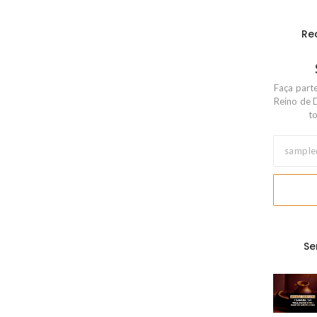
Re
Faça part
Reino de 
to
Se