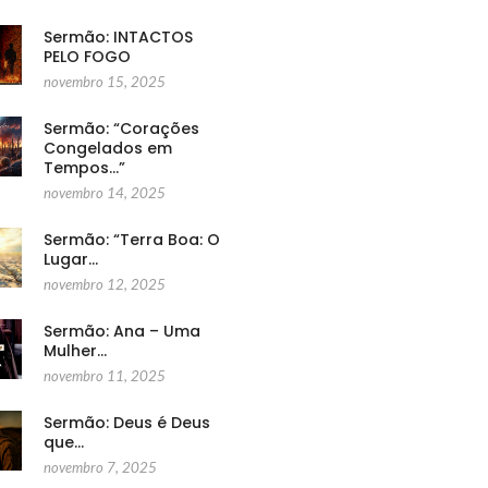
Sermão: INTACTOS
PELO FOGO
novembro 15, 2025
Sermão: “Corações
Congelados em
Tempos…”
novembro 14, 2025
Sermão: “Terra Boa: O
Lugar…
novembro 12, 2025
Sermão: Ana – Uma
Mulher…
novembro 11, 2025
Sermão: Deus é Deus
que…
novembro 7, 2025