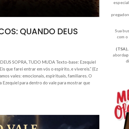
especia
pregador
ECOS: QUANDO DEUS
Sua bu
com o 
(TSA)
,
abordag
d
EUS SOPRA, TUDO MUDA Texto-base: Ezequiel
 que farei entrar em vós o espírito, e vivereis.” (Ez
os vales: emocionais, espirituais, familiares. O
a Ezequiel para dentro do vale para mostrar que