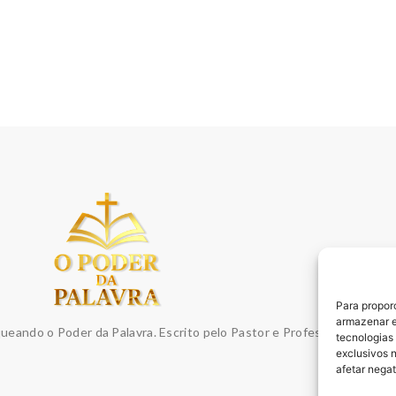
Para propor
armazenar e
queando o Poder da Palavra. Escrito pelo Pastor e Professor Sydnei E
tecnologias
exclusivos 
afetar nega