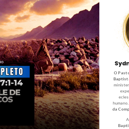
Sydn
O Pasto
Baptist
minister
expe
ecles
humano
da Comp
A
Bapti