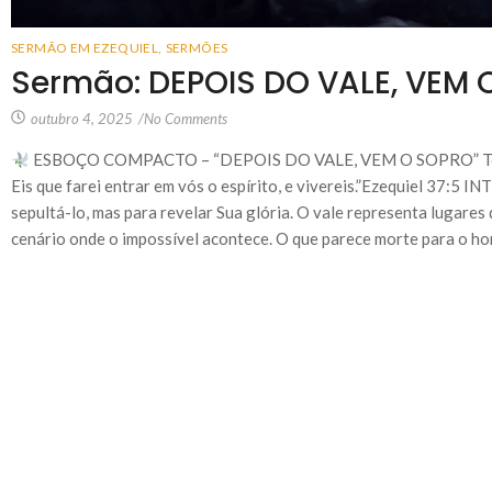
SERMÃO EM EZEQUIEL
,
SERMÕES
Sermão: DEPOIS DO VALE, VEM 
outubro 4, 2025
/
No Comments
ESBOÇO COMPACTO – “DEPOIS DO VALE, VEM O SOPRO” Texto B
Eis que farei entrar em vós o espírito, e vivereis.”Ezequiel 37:
sepultá-lo, mas para revelar Sua glória. O vale representa lugares
cenário onde o impossível acontece. O que parece morte para o hom