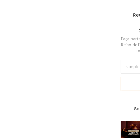
Re
Faça part
Reino de 
to
Se