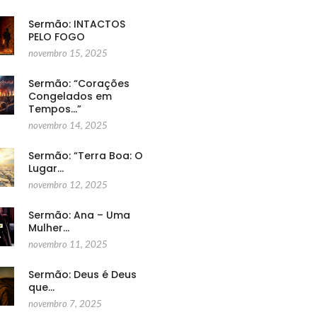
Sermão: INTACTOS
PELO FOGO
novembro 15, 2025
Sermão: “Corações
Congelados em
Tempos…”
novembro 14, 2025
Sermão: “Terra Boa: O
Lugar…
novembro 12, 2025
Sermão: Ana – Uma
Mulher…
novembro 11, 2025
Sermão: Deus é Deus
que…
novembro 7, 2025