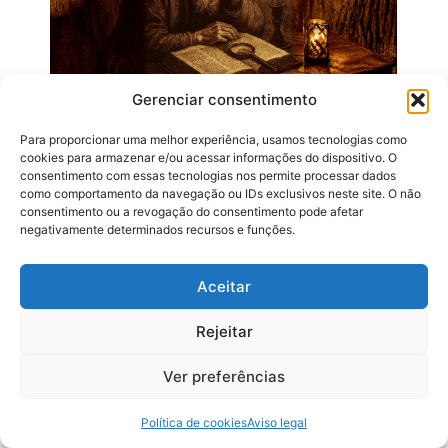
Gerenciar consentimento
Novo Pregador – Como…
Para proporcionar uma melhor experiência, usamos tecnologias como
novembro 15, 2025
cookies para armazenar e/ou acessar informações do dispositivo. O
consentimento com essas tecnologias nos permite processar dados
como comportamento da navegação ou IDs exclusivos neste site. O não
Receba nossas Novidades
consentimento ou a revogação do consentimento pode afetar
negativamente determinados recursos e funções.
Somos uma família.
Aceitar
Faça parte da maior familia de pregadores do Reino de
Deus. Cadastre seu E-MAIL e receba todas as nossas
Rejeitar
atualizações.
Ver preferências
Política de cookies
Aviso legal
QUERO FAZER PARTE.