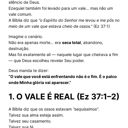
silêncio de Deus.
Ezequiel também foi levado para um vale… mas não um
vale comum.
A Bíblia diz que
“o Espírito do Senhor me levou e me pôs no
meio de um vale que estava cheio de ossos.”
(Ez 37:1)
Imagine o cenário.
Não era apenas morte… era
seca total
, abandono,
destruição.
Mas foi exatamente ali — naquele lugar que cheirava a fim
— que Deus escolheu revelar Seu poder.
Deus manda te dizer:
“O vale que você está enfrentando não é o fim. É o palco
onde Minha glória vai aparecer.”
1. O VALE É REAL (Ez 37:1–2)
A Bíblia diz que os ossos estavam
“sequíssimos”
.
Talvez sua alma esteja assim.
Talvez seu casamento.
Talvez sua fé.