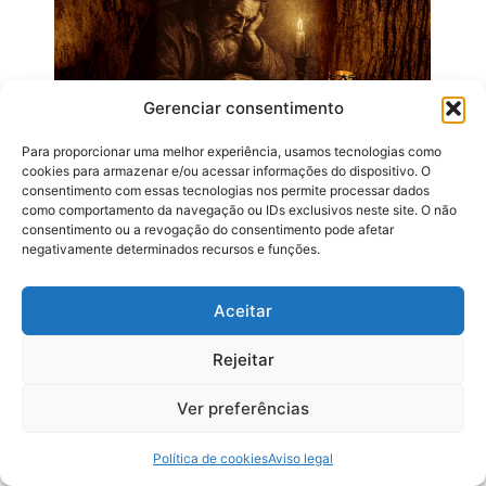
Gerenciar consentimento
Para proporcionar uma melhor experiência, usamos tecnologias como
cookies para armazenar e/ou acessar informações do dispositivo. O
Novo Pregador – Como…
consentimento com essas tecnologias nos permite processar dados
como comportamento da navegação ou IDs exclusivos neste site. O não
novembro 15, 2025
consentimento ou a revogação do consentimento pode afetar
negativamente determinados recursos e funções.
Receba nossas Novidades
Aceitar
Somos uma família.
Rejeitar
Faça parte da maior familia de pregadores do Reino de
Deus. Cadastre seu E-MAIL e receba todas as nossas
Ver preferências
atualizações.
Política de cookies
Aviso legal