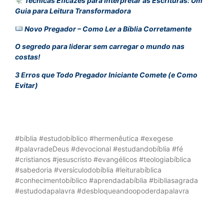
Técnicas Eficazes para Interpretar as Escrituras: Um
Guia para Leitura Transformadora
Novo Pregador – Como Ler a Bíblia Corretamente
O segredo para liderar sem carregar o mundo nas
costas!
3 Erros que Todo Pregador Iniciante Comete (e Como
Evitar)
#bíblia #estudobíblico #hermenêutica #exegese
#palavradeDeus #devocional #estudandobíblia #fé
#cristianos #jesuscristo #evangélicos #teologiabíblica
#sabedoria #versículodobíblia #leiturabíblica
#conhecimentobíblico #aprendadabíblia #bibliasagrada
#estudodapalavra #desbloqueandoopoderdapalavra